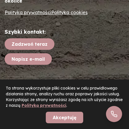
okolice
Polityka prywatności
Polityka cookies
Szybki kontakt:
Zadzwoń teraz
Napisz e-mail
Created by
HeadInCode
Ta strona wykorzystuje pliki cookies w celu prawidłowego
działania strony, analizy ruchu oraz poprawy jakości usług.
Korzystając ze strony wyrażasz zgodę na ich użycie zgodnie
z naszą
Polityką prywatności
.
Zadzw
Akceptuję