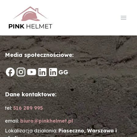
Open
Media społecznościowe:
G
G
Dane kontaktowe:
tel:
516 289 995
email:
biuro@pinkhelmet.pl
Lokalizacja działania:
Piaseczno, Warszawa i