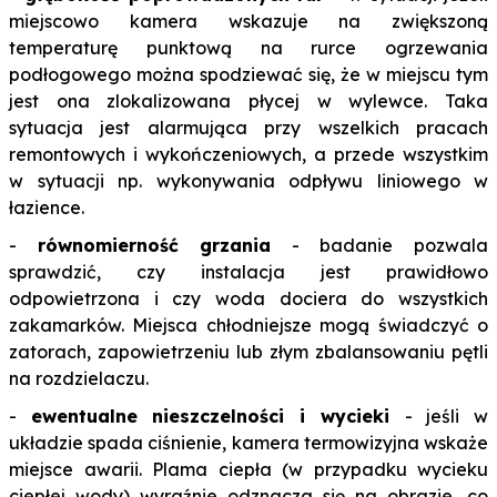
miejscowo kamera wskazuje na zwiększoną
temperaturę punktową na rurce ogrzewania
podłogowego można spodziewać się, że w miejscu tym
jest ona zlokalizowana płycej w wylewce. Taka
sytuacja jest alarmująca przy wszelkich pracach
remontowych i wykończeniowych, a przede wszystkim
w sytuacji np. wykonywania odpływu liniowego w
łazience.
-
równomierność grzania
- badanie pozwala
sprawdzić, czy instalacja jest prawidłowo
odpowietrzona i czy woda dociera do wszystkich
zakamarków. Miejsca chłodniejsze mogą świadczyć o
zatorach, zapowietrzeniu lub złym zbalansowaniu pętli
na rozdzielaczu.
-
ewentualne nieszczelności i wycieki
- jeśli w
układzie spada ciśnienie, kamera termowizyjna wskaże
miejsce awarii. Plama ciepła (w przypadku wycieku
ciepłej wody) wyraźnie odznacza się na obrazie, co