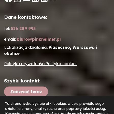
Dane kontaktowe:
tel:
516 289 995
email:
biuro@pinkhelmet.pl
Lokalizacja działania:
Piaseczno, Warszawa i
okolice
Polityka prywatności
Polityka cookies
Szybki kontakt:
Zadzwoń teraz
Ta strona wykorzystuje pliki cookies w celu prawidłowego
Napisz e-mail
działania strony, analizy ruchu oraz poprawy jakości usług.
Korzystając ze strony wyrażasz zgodę na ich użycie zgodnie