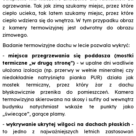
ogrzewanie. Tak jak zimą szukamy miejsc, przez które
ciepło ucieka, tak latem szukamy miejsc, przez które
ciepło wdziera się do wnętrza. W tym przypadku obraz
z kamery termowizyjnej jest odwrotny do obrazu
zimowego.
Badanie termowizyjne dachu w lecie pozwala wykryć:
-
miejsca przegrzewania się poddasza (mostki
termiczne „w drugą stronę”)
- w upalne dni wadliwie
ułożona izolacja (np. przerwy w wełnie mineralnej czy
niedokładnie natryśnięta pianka PUR) działa jak
mostek termiczny, przez który żar z dachu
błyskawicznie przenika do pomieszczeń. Kamera
termowizyjna skierowana na skosy i sufity od wewnątrz
budynku natychmiast wskaże te punkty jako
„świecące”, gorące plamy.
-
wykrywanie ukrytej wilgoci na dachach płaskich
-
to jedno z najważniejszych letnich zastosowań