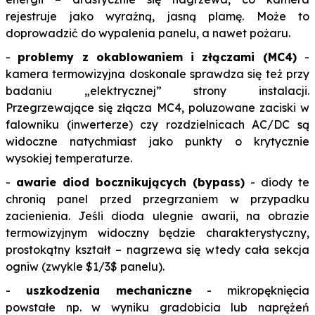
rejestruje jako wyraźną, jasną plamę. Może to
doprowadzić do wypalenia panelu, a nawet pożaru.
-
problemy z okablowaniem i złączami (MC4)
-
kamera termowizyjna doskonale sprawdza się też przy
badaniu „elektrycznej” strony instalacji.
Przegrzewające się złącza MC4, poluzowane zaciski w
falowniku (inwerterze) czy rozdzielnicach AC/DC są
widoczne natychmiast jako punkty o krytycznie
wysokiej temperaturze.
-
awarie diod bocznikujących (bypass)
- diody te
chronią panel przed przegrzaniem w przypadku
zacienienia. Jeśli dioda ulegnie awarii, na obrazie
termowizyjnym widoczny będzie charakterystyczny,
prostokątny kształt – nagrzewa się wtedy cała sekcja
ogniw (zwykle $1/3$ panelu).
-
uszkodzenia mechaniczne
- mikropęknięcia
powstałe np. w wyniku gradobicia lub naprężeń